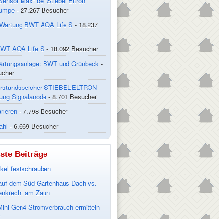
Sensor Max“ bei Stiebel Eltron
pumpe
- 27.267 Besucher
/ Wartung BWT AQA Life S
- 18.237
BWT AQA Life S
- 18.092 Besucher
ärtungsanlage: BWT und Grünbeck
-
ucher
rstandspeicher STIEBEL-ELTRON
ung Signalanode
- 8.701 Besucher
arieren
- 7.798 Besucher
ahl
- 6.669 Besucher
ste Beiträge
ckel festschrauben
auf dem Süd-Gartenhaus Dach vs.
enkrecht am Zaun
ini Gen4 Stromverbrauch ermitteln
r