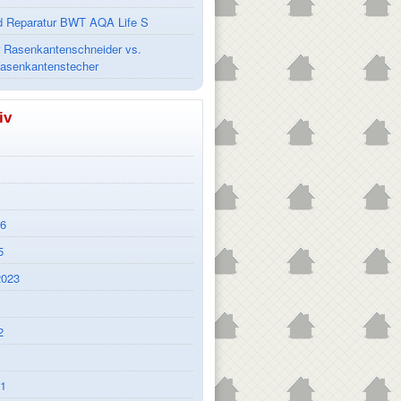
d Reparatur BWT AQA Life S
r Rasenkantenschneider vs.
Rasenkantenstecher
iv
26
5
2023
2
21