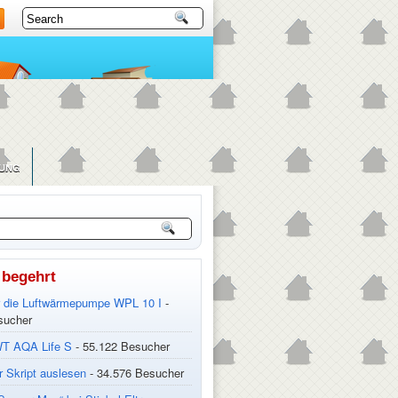
UNG
 begehrt
r die Luftwärmepumpe WPL 10 I
-
sucher
T AQA Life S
- 55.122 Besucher
 Skript auslesen
- 34.576 Besucher