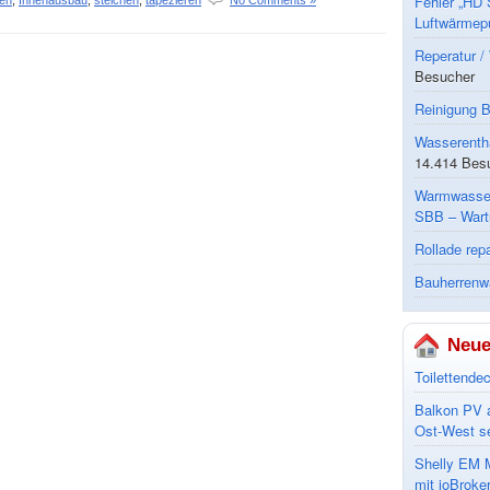
Fehler „HD 
gen
,
Innenausbau
,
steichen
,
tapezieren
No Comments »
Luftwärme
Reperatur 
Besucher
Reinigung 
Wasserenth
14.414 Bes
Warmwasse
SBB – Wart
Rollade rep
Bauherrenw
Neue
Toilettende
Balkon PV 
Ost-West s
Shelly EM M
mit ioBroke