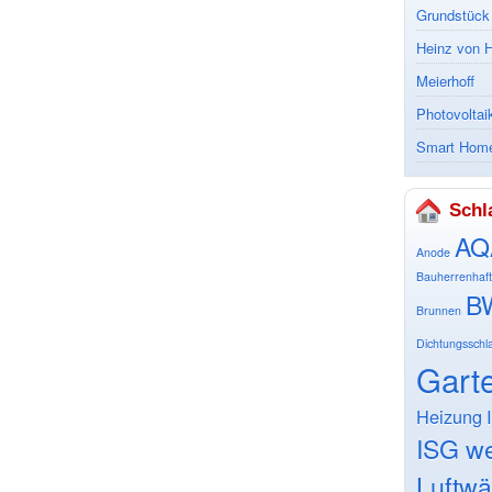
Grundstück
Heinz von 
Meierhoff
Photovoltai
Smart Hom
Schl
AQA
Anode
Bauherrenhaftp
B
Brunnen
Dichtungsschl
Gart
Heizung
ISG w
Luftw