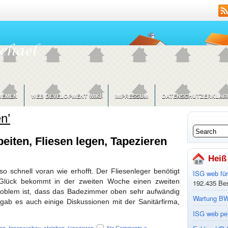
HEMEN
WEB DEVELOPMENT WIKI
IMPRESSUM
DATENSCHUTZERKLÄR
n’
eiten, Fliesen legen, Tapezieren
Heiß
o schnell voran wie erhofft. Der Fliesenleger benötigt
ISG web fü
m Glück bekommt in der zweiten Woche einen zweiten
192.435 Be
Problem ist, dass das Badezimmer oben sehr aufwändig
Wartung BW
 gab es auch einige Diskussionen mit der Sanitärfirma,
ISG web per