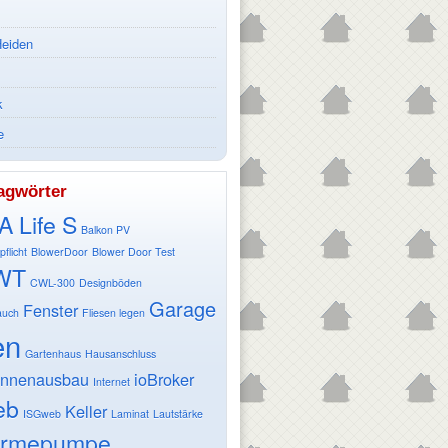
Heiden
k
e
agwörter
 Life S
Balkon PV
flicht
BlowerDoor
Blower Door Test
WT
CWL-300
Designböden
Garage
Fenster
auch
Fliesen legen
en
Gartenhaus
Hausanschluss
Innenausbau
ioBroker
Internet
eb
Keller
ISGweb
Laminat
Lautstärke
ärmepumpe