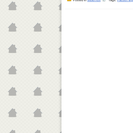
Posted in
Meierhoff
Tags:
Fliesen le