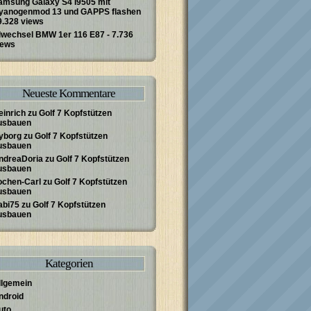
amsung Galaxy S4 I9505 mit
yanogenmod 13 und GAPPS flashen
 9.328 views
lwechsel BMW 1er 116 E87
- 7.736
iews
Neueste Kommentare
einrich
zu
Golf 7 Kopfstützen
usbauen
yborg
zu
Golf 7 Kopfstützen
usbauen
ndreaDoria
zu
Golf 7 Kopfstützen
usbauen
ochen-Carl
zu
Golf 7 Kopfstützen
usbauen
abi75
zu
Golf 7 Kopfstützen
usbauen
Kategorien
llgemein
ndroid
uto