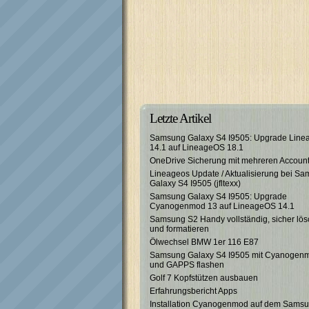
Letzte Artikel
Samsung Galaxy S4 I9505: Upgrade Lin
14.1 auf LineageOS 18.1
OneDrive Sicherung mit mehreren Accoun
Lineageos Update / Aktualisierung bei S
Galaxy S4 I9505 (jfltexx)
Samsung Galaxy S4 I9505: Upgrade
Cyanogenmod 13 auf LineageOS 14.1
Samsung S2 Handy vollständig, sicher lö
und formatieren
Ölwechsel BMW 1er 116 E87
Samsung Galaxy S4 I9505 mit Cyanogen
und GAPPS flashen
Golf 7 Kopfstützen ausbauen
Erfahrungsbericht Apps
Installation Cyanogenmod auf dem Sams