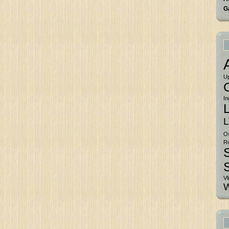
G
U
In
O
Ru
Vl
W