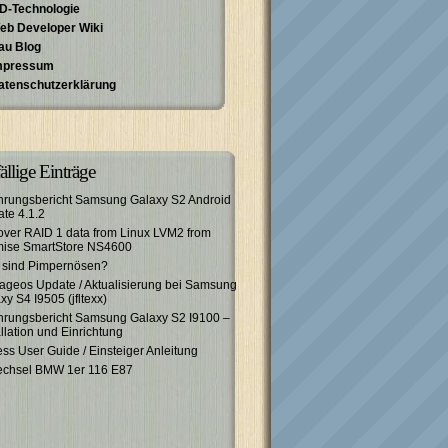
D-Technologie
eb Developer Wiki
au Blog
mpressum
atenschutzerklärung
ällige Einträge
hrungsbericht Samsung Galaxy S2 Android
te 4.1.2
ver RAID 1 data from Linux LVM2 from
mise SmartStore NS4600
 sind Pimpernösen?
ageos Update / Aktualisierung bei Samsung
xy S4 I9505 (jfltexx)
hrungsbericht Samsung Galaxy S2 I9100 –
allation und Einrichtung
ess User Guide / Einsteiger Anleitung
echsel BMW 1er 116 E87