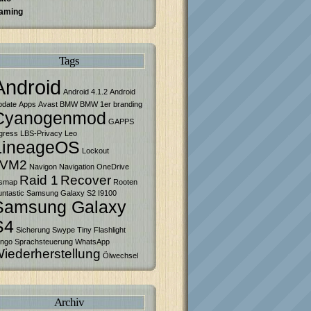
aming
Tags
Android
Android 4.1.2
Android
pdate
Apps
Avast
BMW
BMW 1er
branding
Cyanogenmod
GAPPS
gress
LBS-Privacy
Leo
LineageOS
Lockout
LVM2
Navigon Navigation
OneDrive
Raid 1
Recover
smap
Rooten
ntastic
Samsung Galaxy S2 I9100
Samsung Galaxy
S4
Sicherung
Swype
Tiny Flashlight
ingo Sprachsteuerung
WhatsApp
iederherstellung
Ölwechsel
Archiv