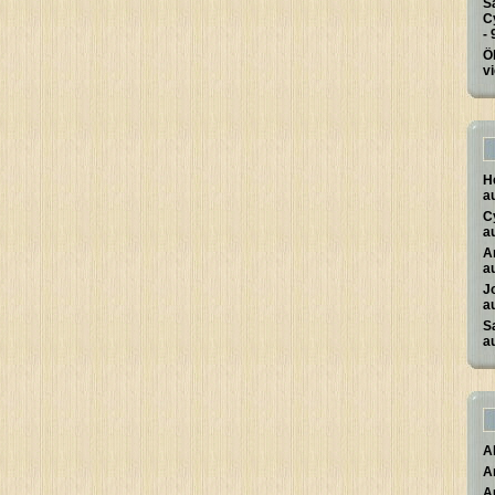
S
C
-
Ö
v
H
a
C
a
A
a
J
a
S
a
A
A
A