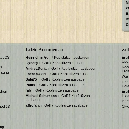
M
W
B
I
D
Letzte Kommentare
Zuf
eageOS
Heinrich
in Golf 7 Kopfstützen ausbauen
Erfa
Upda
Cyborg
in Golf 7 Kopfstützen ausbauen
ts
Reco
AndreaDoria
in Golf 7 Kopfstützen ausbauen
Pro
amsung
Jochen-Carl
in Golf 7 Kopfstützen ausbauen
Was
Sabi75
in Golf 7 Kopfstützen ausbauen
Line
Paula
in Golf 7 Kopfstützen ausbauen
Gala
fab
in Golf 7 Kopfstützen ausbauen
schen
Erfa
Inst
Michael Schumann
in Golf 7 Kopfstützen
ausbauen
Ingr
affrofant
in Golf 7 Kopfstützen ausbauen
mod 13
Ölw
ung