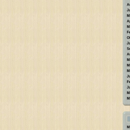
A
J
M
A
M
F
O
J
S
A
M
M
M
J
F
J
M
M
M