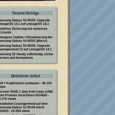
Neueste Beiträge
amsung Galaxy S4 I9505: Upgrade
ineageOS 14.1 auf LineageOS 18.1
neDrive Sicherung mit mehreren
ccounts
ineageos Update / Aktualisierung bei
amsung Galaxy S4 I9505 (jfltexx)
amsung Galaxy S4 I9505: Upgrade
yanogenmod 13 auf LineageOS 14.1
amsung S2 Handy vollständig, sicher
öschen und formatieren
Beliebteste Artikel
olf 7 Kopfstützen ausbauen
- 48.154
iews
ecover RAID 1 data from Linux LVM2
rom Promise SmartStore NS4600
-
3.378 views
nstallation Cyanogenmod auf dem
amsung Galaxy S2 I9100 (nicht
9100G)
- 10.584 views