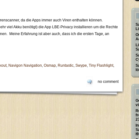
irenscanner, da die Apps immer auch Viren enthalten können.
S
r viel Akku benötigt) die App LBE-Privacy installieren um die Rechte
L
en. Meine Erfahrung ist aber auch, dass ich die ersten Tage, an
O
A
L
S
S
C
kout
,
Navigon Navigation
,
Osmap
,
Runtastic
,
Swype
,
Tiny Flashlight
,
S
l
no comment
G
v
R
f
2
I
S
I