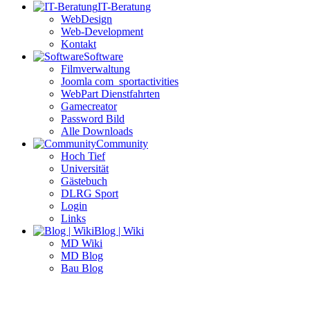
IT-Beratung
WebDesign
Web-Development
Kontakt
Software
Filmverwaltung
Joomla com_sportactivities
WebPart Dienstfahrten
Gamecreator
Password Bild
Alle Downloads
Community
Hoch Tief
Universität
Gästebuch
DLRG Sport
Login
Links
Blog | Wiki
MD Wiki
MD Blog
Bau Blog