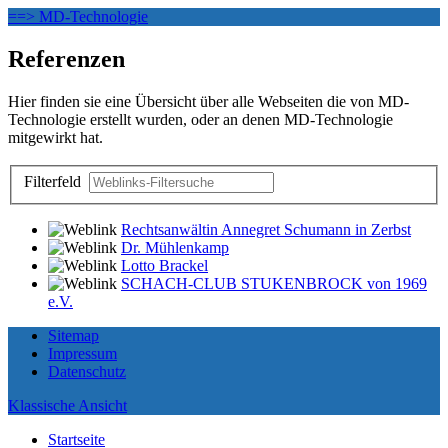
==> MD-Technologie
Referenzen
Hier finden sie eine Übersicht über alle Webseiten die von MD-
Technologie erstellt wurden, oder an denen MD-Technologie
mitgewirkt hat.
Filterfeld
Rechtsanwältin Annegret Schumann in Zerbst
Dr. Mühlenkamp
Lotto Brackel
SCHACH-CLUB STUKENBROCK von 1969
e.V.
Sitemap
Impressum
Datenschutz
Klassische Ansicht
Startseite